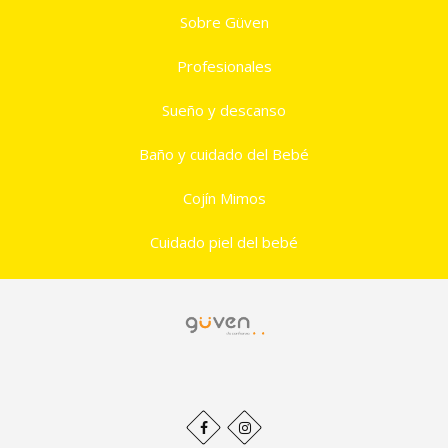
Sobre Güven
Profesionales
Sueño y descanso
Baño y cuidado del Bebé
Cojín Mimos
Cuidado piel del bebé