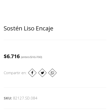
Sostén Liso Encaje
$6.716
(antes
$16.790
)
Compartir en:
SKU:
82127.SD.084