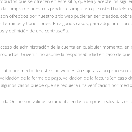
productos que se ofrecen en este sitio, que lea y acepte los sigu
mo la compra de nuestros productos implicará que usted ha leído
son ofrecidos por nuestro sitio web pudieran ser creados, cobr
os Términos y Condiciones. En algunos casos, para adquirir un prod
os y definición de una contraseña.
u acceso de administración de la cuenta en cualquier momento, en
roductos. Güven.cl no asume la responsabilidad en caso de que e
cabo por medio de este sitio web están sujetas a un proceso de con
 validación de la forma de pago, validación de la factura (en caso d
 algunos casos puede que se requiera una verificación por medio
enda Online son válidos solamente en las compras realizadas en e