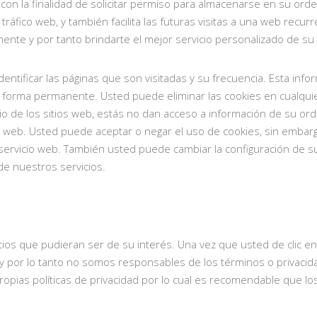
con la finalidad de solicitar permiso para almacenarse en su orden
ráfico web, y también facilita las futuras visitas a una web recur
ente y por tanto brindarte el mejor servicio personalizado de su
entificar las páginas que son visitadas y su frecuencia. Esta in
 de forma permanente. Usted puede eliminar las cookies en cual
io de los sitios web, estás no dan acceso a información de su or
na web. Usted puede aceptar o negar el uso de cookies, sin embar
ervicio web. También usted puede cambiar la configuración de su 
de nuestros servicios.
itios que pudieran ser de su interés. Una vez que usted de clic 
o y por lo tanto no somos responsables de los términos o privacid
 propias políticas de privacidad por lo cual es recomendable que 