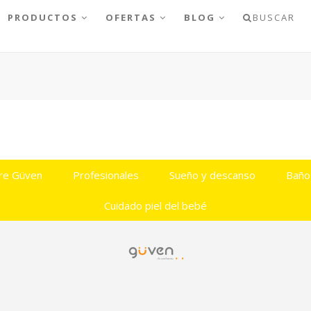
PRODUCTOS
OFERTAS
BLOG
BUSCAR
re Güven
Profesionales
Sueño y descanso
Baño
Cuidado piel del bebé