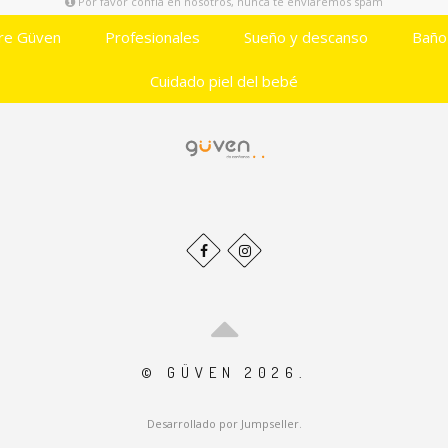
Por favor confía en nosotros, nunca te enviaremos spam
re Güven
Profesionales
Sueño y descanso
Baño
Cuidado piel del bebé
© GÜVEN 2026.
Desarrollado por Jumpseller
.