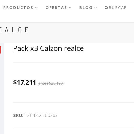
PRODUCTOS
OFERTAS
BLOG
BUSCAR
EALCE
Pack x3 Calzon realce
$17.211
(antes
$25.190
)
SKU:
12042.XL.003x3