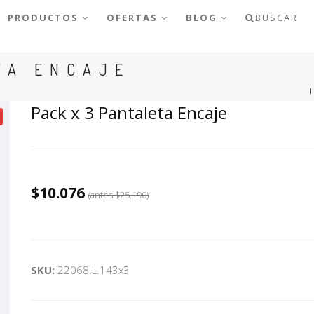
PRODUCTOS
OFERTAS
BLOG
BUSCAR
TA ENCAJE
Pack x 3 Pantaleta Encaje
$10.076
(antes
$25.190
)
SKU:
22068.L.143x3