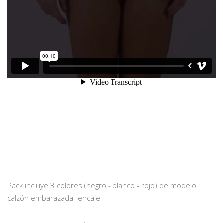
Pack incluye 3 colores (negro - blanco - rojo) de modelo
calzón embarazada "encaje"