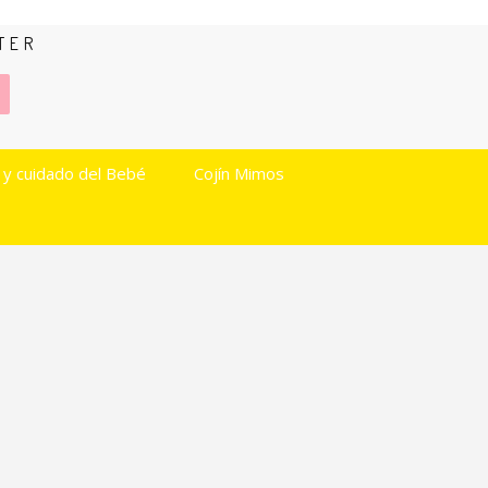
TER
 y cuidado del Bebé
Cojín Mimos