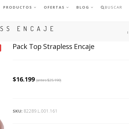
PRODUCTOS
OFERTAS
BLOG
BUSCAR
ESS ENCAJE
Pack Top Strapless Encaje
$16.199
(antes
$25.190
)
SKU:
82289.L.001.161