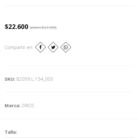
$22.600
(antes
$33.590
)
Compartir en:
SKU:
82059.L.154_003
Marca:
2RIOS
Talla: