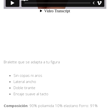
Bralette que se adapta a tu figura
Sin copas ni aros
Lateral ancho
Doble tirante
Encaje suave al tacto
Composición
: 90% poliamida 10% elastano Forro: 91%