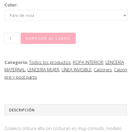
Color:
Categoría:
Todos los productos
,
ROPA INTERIOR
,
LENCERÍA
MATERNAL
,
LENCERÍA MUJER
,
LÍNEA INVISIBLE
,
Calzones
,
Calzón
pre y post parto
DESCRIPCIÓN
Colaless cintura alta sin costuras es muy cómodo, modelo