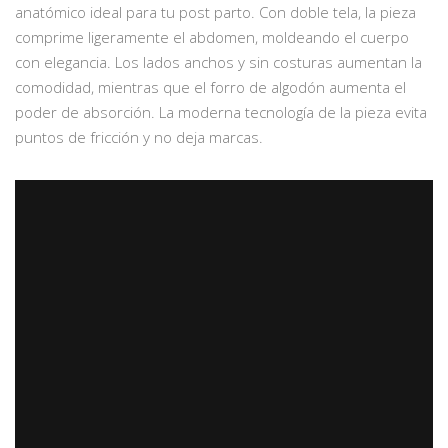
anatómico ideal para tu post parto. Con doble tela, la pieza
comprime ligeramente el abdomen, moldeando el cuerpo
con elegancia. Los lados anchos y sin costuras aumentan la
comodidad, mientras que el forro de algodón aumenta el
poder de absorción. La moderna tecnología de la pieza evita
puntos de fricción y no deja marcas.