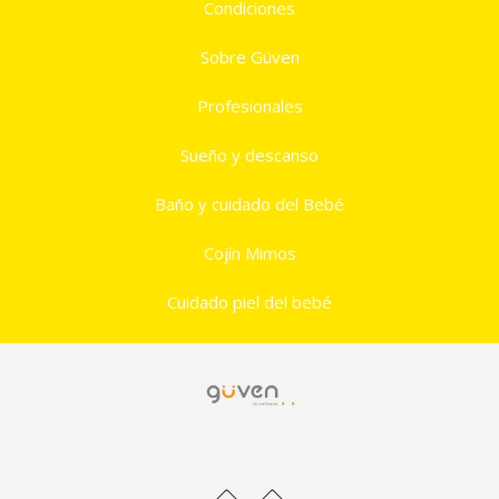
Condiciones
Sobre Güven
Profesionales
Sueño y descanso
Baño y cuidado del Bebé
Cojín Mimos
Cuidado piel del bebé