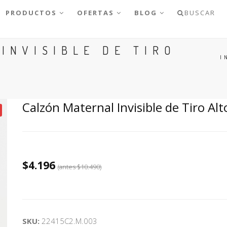
PRODUCTOS
OFERTAS
BLOG
BUSCAR
INVISIBLE DE TIRO
I
Calzón Maternal Invisible de Tiro Alt
$4.196
(antes
$10.490
)
SKU:
22415C2.M.003