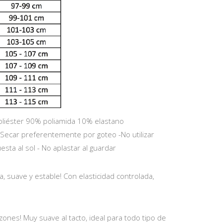
liéster 90% poliamida 10% elastano
 Secar preferentemente por goteo -No utilizar
sta al sol - No aplastar al guardar
, suave y estable! Con elasticidad controlada,
ones! Muy suave al tacto, ideal para todo tipo de