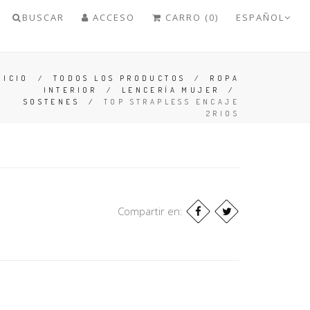
BUSCAR
ACCESO
CARRO (0)
ESPAÑOL
NICIO
/
TODOS LOS PRODUCTOS
/
ROPA
INTERIOR
/
LENCERÍA MUJER
/
SOSTENES
/
TOP STRAPLESS ENCAJE
2RIOS
Compartir en: