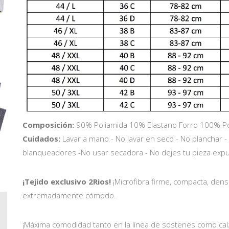
Composición:
90% Poliamida 10% Elastano Forro 100% Po
Cuidados:
Lavar a mano - No lavar en seco - No planchar -
blanqueadores -No usar secadora - No dejes tu pieza expue
¡Tejido exclusivo 2Rios!
¡Microfibra firme, compacta, densa
extremadamente cómodo.
¡Máxima comodidad tanto en la línea de sostenes como calz