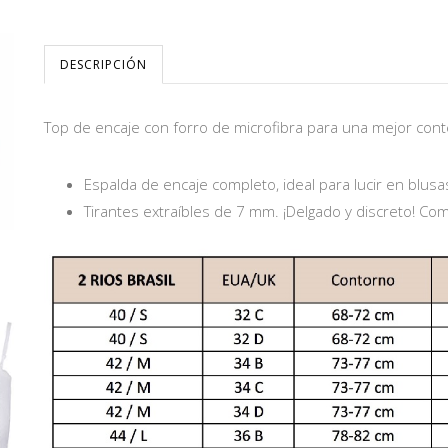
DESCRIPCIÓN
Top de encaje con forro de microfibra para una mejor cont
Espalda de encaje completo, ideal para lucir en blusa
Tirantes extraíbles de 7 mm. ¡Delgado y discreto! Co