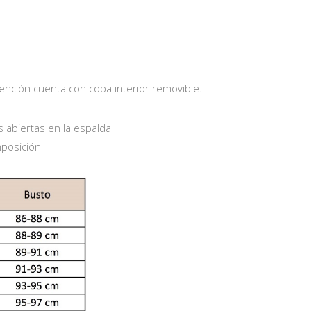
ención cuenta con copa interior removible.
s abiertas en la espalda
mposición