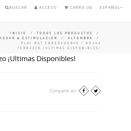
BUSCAR
ACCESO
CARRO (0)
ESPAÑOL
INICIO
/
TODOS LOS PRODUCTOS
/
HOGAR & ESTIMULACION
/
ALFOMBRA
/
PLAY MAT ENREDADERAS / HOJAS
TERRAZZO ¡ULTIMAS DISPONIBLES!
zo ¡Ultimas Disponibles!
Compartir en: