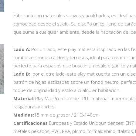
Fabricada con materiales suaves y acolchados, es ideal p
comodidad desde el suelo. Su diseño único, lleno de carácte
que suma a cualquier ambiente, desde la habitación del bebé
Lado A:
Por un lado, este play mat está inspirado en las te
rombos en tonos cálidos y terrosos, ideal para crear un a
perfecto para espacios que buscan un estilo orgánico y nat
Lado B:
por el otro lado, este play mat cuenta con un dise
patrón de hojas estilizadas sobre un fondo neutro, perfec
toque de originalidad y estilo a cualquier habitación.
Material:
Play Mat Premium de TPU . material impermeable
rasgaduras y cortes
Medidas:
15 mm de grosor / 210x140cm
Certificaciones
Europeas y Estado Unidounidenses: EN71 y
metales pesados, PVC, BPA, plomo, formaldehído, ftalatos,