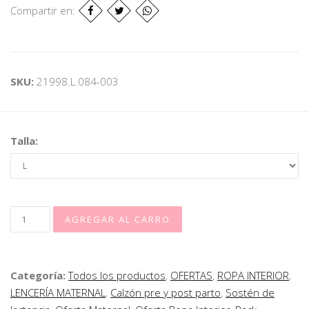
Compartir en:
SKU:
21998.L.084-003
Talla:
Categoría:
Todos los productos
,
OFERTAS
,
ROPA INTERIOR
,
LENCERÍA MATERNAL
,
Calzón pre y post parto
,
Sostén de