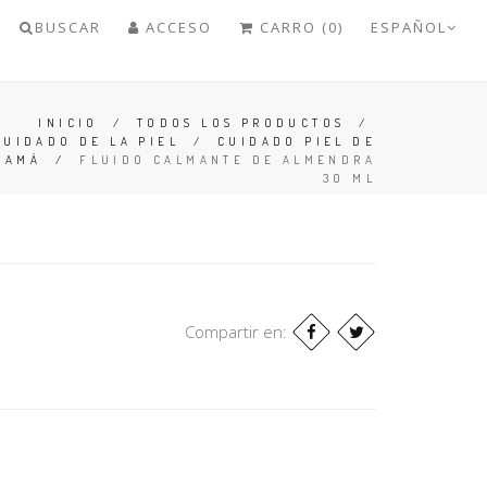
BUSCAR
ACCESO
CARRO (0)
ESPAÑOL
INICIO
/
TODOS LOS PRODUCTOS
/
CUIDADO DE LA PIEL
/
CUIDADO PIEL DE
MAMÁ
/
FLUIDO CALMANTE DE ALMENDRA
30 ML
Compartir en: