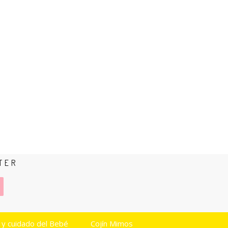
TER
 y cuidado del Bebé
Cojín Mimos