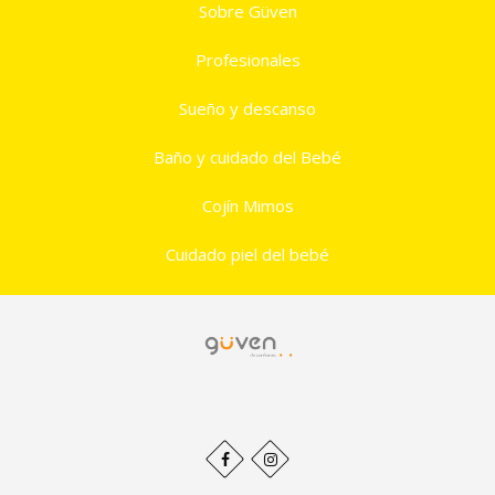
Sobre Güven
Profesionales
Sueño y descanso
Baño y cuidado del Bebé
Cojín Mimos
Cuidado piel del bebé