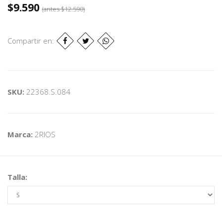
$9.590
(antes
$12.590
)
Compartir en:
SKU:
22368.S.084
Marca:
2RIOS
Talla: