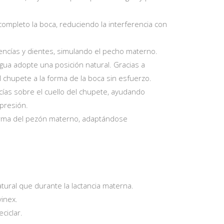
completo la boca, reduciendo la interferencia con
encías y dientes, simulando el pecho materno.
ngua adopte una posición natural. Gracias a
 el chupete a la forma de la boca sin esfuerzo.
cías sobre el cuello del chupete, ayudando
 presión.
 y forma del pezón materno, adaptándose
tural que durante la lactancia materna.
vinex.
ciclar.