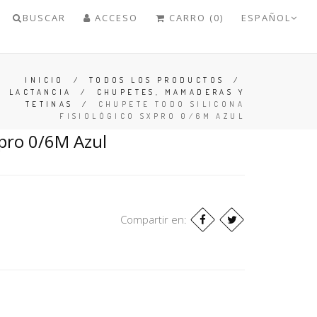
BUSCAR
ACCESO
CARRO (0)
ESPAÑOL
INICIO
/
TODOS LOS PRODUCTOS
/
LACTANCIA
/
CHUPETES, MAMADERAS Y
TETINAS
/
CHUPETE TODO SILICONA
FISIOLÓGICO SXPRO 0/6M AZUL
xpro 0/6M Azul
Compartir en: