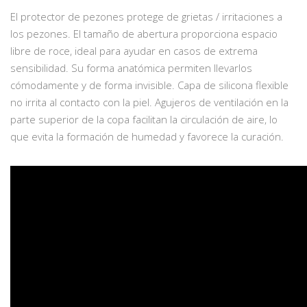
El protector de pezones protege de grietas / irritaciones a
los pezones. El tamaño de abertura proporciona espacio
libre de roce, ideal para ayudar en casos de extrema
sensibilidad. Su forma anatómica permiten llevarlos
cómodamente y de forma invisible. Capa de silicona flexible
no irrita al contacto con la piel. Agujeros de ventilación en la
parte superior de la copa facilitan la circulación de aire, lo
que evita la formación de humedad y favorece la curación.